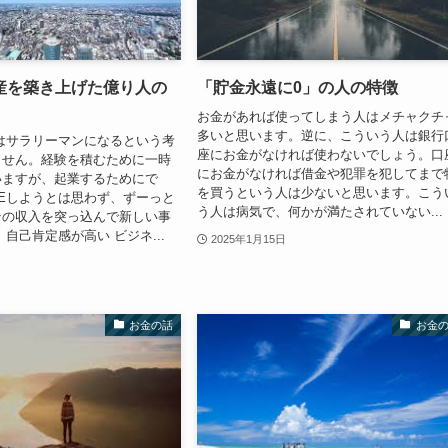
産を築き上げた億り人の
「貯金永遠に0」の人の特徴
お金があれば使ってしまう人はメチャクチ
多いと思います。逆に、こういう人は銀行
はサラリーマンになるという考
座にお金がなければ使わないでしょう。口
ません。経験を積むために一時
にお金がなければ借金や犯罪を犯してまで
いますが、起業するためにで
を買うという人は少ないと思います。こう
REしようとは思わず、ずーっと
う人は病気で、何かが満たされていない...
その収入を突っ込んで新しい事
自己肯定感が高い ビジネ...
2025年1月15日
お金の話
お金