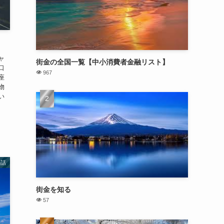
ャ
街金の全国一覧【中小消費者金融リスト】
口
967
座
物
い
の話
街金を知る
57