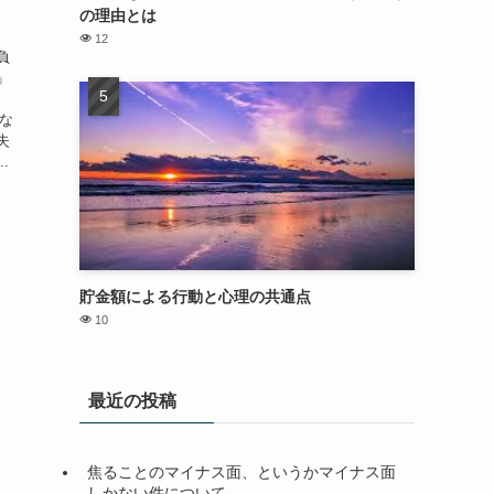
の理由とは
12
負
」
にな
失
.
貯金額による行動と心理の共通点
10
最近の投稿
焦ることのマイナス面、というかマイナス面
しかない件について