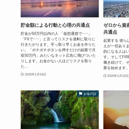
貯金額による行動と心理の共通点
ゼロから資
共通点
貯金が50万円以内の人 「仮想通貨で･･･」
「FXで･･･」と言ってリスクを過剰に取りに
起業する 彼ら
行きたがります。手っ取り早くお金を作りた
えが一切あり
い。「ポチポチボタンを押すだけの副業で月
的になる人は
収50万円」みたいなネット広告に飛びついた
す。そしてFI
りします。お金がない人ほどリスクを取り
働き続けて、
た...
業を始めます。 
2025年1月16日
2025年1月15日
お金の話