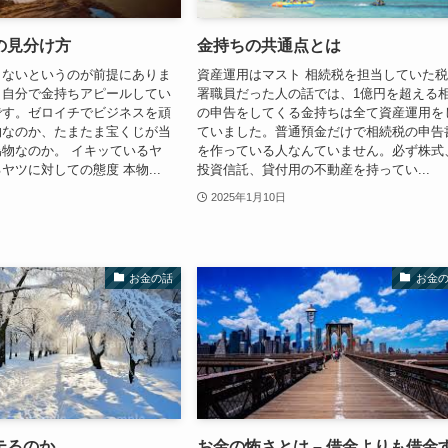
の見分け方
金持ちの共通点とは
らないというのが前提にありま
資産運用はマスト 相続税を担当していた
も自分で金持ちアピールしてい
署職員だった人の話では、1億円を超える
です。ゼロイチでビジネスを頑
の申告をしてくる金持ちは全て資産運用を
物なのか、たまたま宝くじが当
ていました。普通預金だけで相続税の申告
物なのか。 イキッているヤ
を作っている人なんていません。必ず株式
ヤツに対しての態度 本物...
投資信託、貸付用の不動産を持ってい...
2025年1月10日
お金の話
お金
テるのか
お金の怖さとは – 借金よりも借金