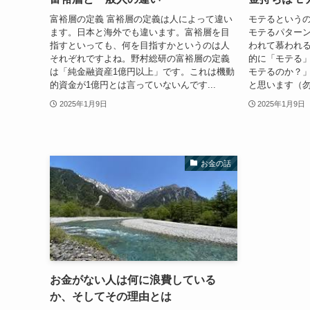
富裕層の定義 富裕層の定義は人によって違い
モテるという
ます。日本と海外でも違います。富裕層を目
モテるパター
指すといっても、何を目指すかというのは人
われて慕われ
それぞれですよね。野村総研の富裕層の定義
的に「モテる
は「純金融資産1億円以上」です。これは機動
モテるのか？」
的資金が1億円とは言っていないんです...
と思います（勿
2025年1月9日
2025年1月9日
お金の話
お金がない人は何に浪費している
か、そしてその理由とは