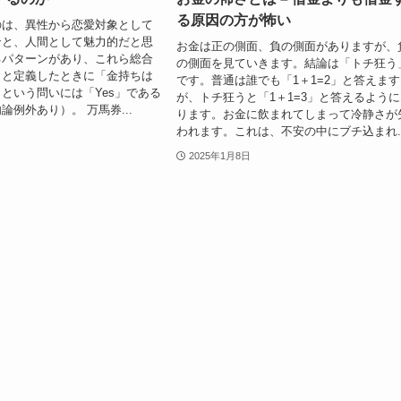
る原因の方が怖い
のは、異性から恋愛対象として
ンと、人間として魅力的だと思
お金は正の側面、負の側面がありますが、
るパターンがあり、これら総合
の側面を見ていきます。結論は「トチ狂う
」と定義したときに「金持ちは
です。普通は誰でも「1＋1=2」と答えます
という問いには「Yes」である
が、トチ狂うと「1＋1=3」と答えるよう
論例外あり）。 万馬券...
ります。お金に飲まれてしまって冷静さが
われます。これは、不安の中にブチ込まれ..
2025年1月8日