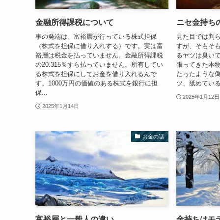
金融所得課税について
ニセ金持ち
事の発端は、富裕層が行っている株式担保
見た目では判
（株式を担保に借り入れする）です。実は富
すが、そもそ
裕層は税金を払っていません。金融所得課税
るヤツは臭い
の20.315％すら払っていません。所有してい
張ってきた本
る株式を担保にしてお金を借り入れるんで
たったような偽
す。1000万円の価値のある株式を銀行に担
ツ、舐めている
保...
2025年1月12日
2025年1月14日
お金の話
富裕層と一般人の違い
金持ちはモ