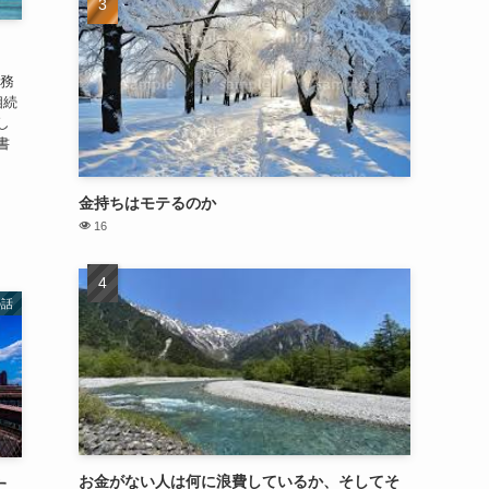
税務
相続
し
書
、
金持ちはモテるのか
16
の話
お金がない人は何に浪費しているか、そしてそ
す